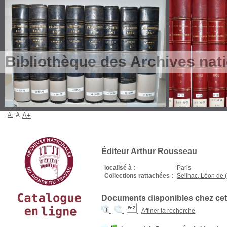
Bibliothèque des Archives nat
A-
A
A+
Éditeur Arthur Rousseau
localisé à :
Paris
Collections rattachées :
Seilhac, Léon de 
Documents disponibles chez cet 
Affiner la recherche