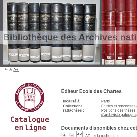
Bibliothèque des Archives nat
A-
A
A+
Éditeur Ecole des Chartes
localisé à :
Paris
Collections
Etudes et rencontres 
rattachées :
Positions des thèses 
d'archiviste paléogr
Documents disponibles chez cet 
Affiner la recherche