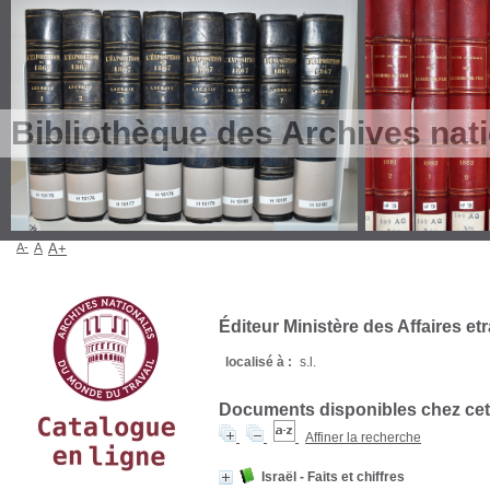
Bibliothèque des Archives nat
A-
A
A+
Éditeur Ministère des Affaires et
localisé à :
s.l.
Documents disponibles chez cet 
Affiner la recherche
Israël - Faits et chiffres