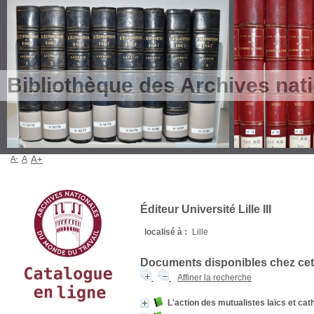
Bibliothèque des Archives nat
A-
A
A+
Éditeur Université Lille III
localisé à :
Lille
Documents disponibles chez cet 
Affiner la recherche
L'action des mutualistes laïcs et cat