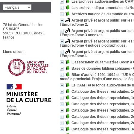
Les archives audiovisuelles au CAMT
Les archives départementales du Nor
Archives nationales du monde du tra
Argent privé et argent public sur le
l'Empire.Tome 2.
78 bd du Général Leclerc
CS 80405
Argent privé et argent public sur le
59057 ROUBAIX Cedex 1
l'Empire.Tome 3 annexes.
France
Argent privé et argent public sur le
l'Empire.Tome 4 notices biographiques.
Liens utiles :
Argent privé et argent public sur le
l'Empire.Tome1.
L'association du familistère Godin à 
Base de données bibliographiques - C
Bilan d'activité 1991-1994 de l'URA 
modèle provincial. Projet d'une nouvelle équ
Le CAMT et le fonds audiovisuel de l
Catalogue des thèses reproduites, 1e
Catalogue des thèses reproduites, 1e
Catalogue des thèses reproduites, 1er
Catalogue des thèses reproduites. 2e
Catalogue des thèses reproduites. 2
Catalogue des thèses reproduites, 2
Catalogue des thèses reproduites. 3