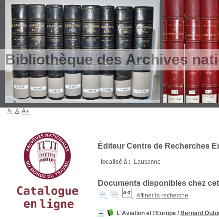
Bibliothèque des Archives nat
A-
A
A+
Éditeur Centre de Recherches 
localisé à :
Lausanne
Documents disponibles chez cet 
Affiner la recherche
L'Aviation et l'Europe
/
Bernard Dutoi