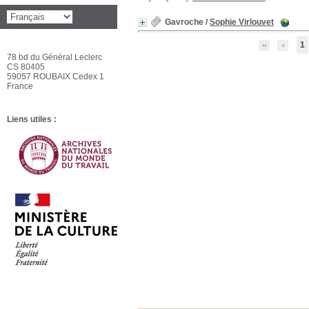
Gavroche
/
Sophie Virlouvet
1
78 bd du Général Leclerc
CS 80405
59057 ROUBAIX Cedex 1
France
Liens utiles :