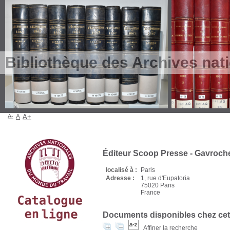
Bibliothèque des Archives nat
A-
A
A+
Éditeur Scoop Presse - Gavroc
localisé à :
Paris
Adresse :
1, rue d'Eupatoria
75020 Paris
France
Documents disponibles chez cet 
Affiner la recherche