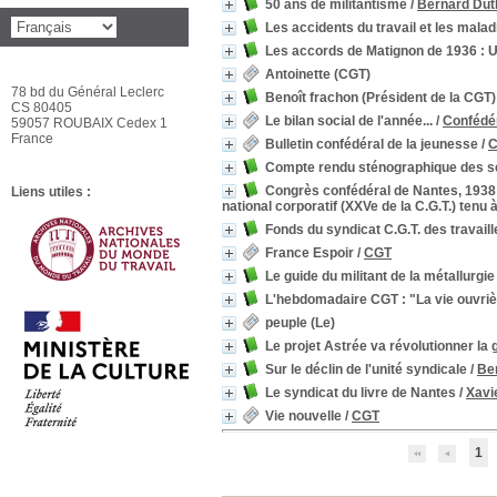
50 ans de militantisme
/
Bernard Duth
Les accidents du travail et les mala
Les accords de Matignon de 1936 : Un
Antoinette (CGT)
78 bd du Général Leclerc
Benoît frachon (Président de la CGT)
CS 80405
Le bilan social de l'année...
/
Confédér
59057 ROUBAIX Cedex 1
France
Bulletin confédéral de la jeunesse
/
C
Compte rendu sténographique des séa
Congrès confédéral de Nantes, 1938 
Liens utiles :
national corporatif (XXVe de la C.G.T.) ten
Fonds du syndicat C.G.T. des travail
France Espoir
/
CGT
Le guide du militant de la métallurgi
L'hebdomadaire CGT : "La vie ouvriè
peuple (Le)
Le projet Astrée va révolutionner la 
Sur le déclin de l'unité syndicale
/
Be
Le syndicat du livre de Nantes
/
Xavi
Vie nouvelle
/
CGT
1