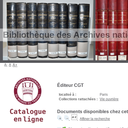
Bibliothèque des Archives nat
A-
A
A+
Éditeur CGT
localisé à :
Paris
Collections rattachées :
Vie ouvrière
Documents disponibles chez cet 
Affiner la recherche