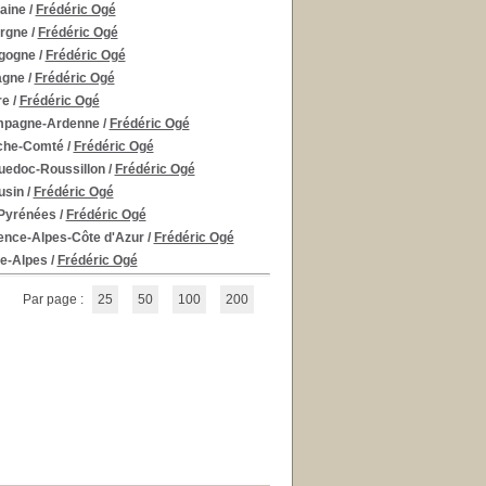
taine
/
Frédéric Ogé
ergne
/
Frédéric Ogé
rgogne
/
Frédéric Ogé
tagne
/
Frédéric Ogé
re
/
Frédéric Ogé
Champagne-Ardenne
/
Frédéric Ogé
anche-Comté
/
Frédéric Ogé
nguedoc-Roussillon
/
Frédéric Ogé
usin
/
Frédéric Ogé
i-Pyrénées
/
Frédéric Ogé
ovence-Alpes-Côte d'Azur
/
Frédéric Ogé
ne-Alpes
/
Frédéric Ogé
Par page :
25
50
100
200