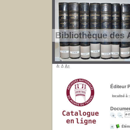
Bibliothèque des 
A-
A
A+
Éditeur
localisé à :
Document
Éléme