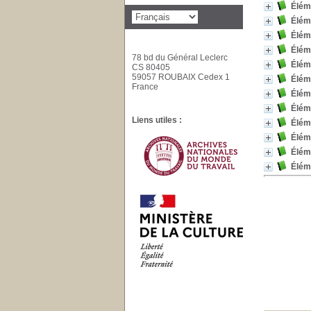
Éléme
Éléme
Éléme
Éléme
78 bd du Général Leclerc
Éléme
CS 80405
59057 ROUBAIX Cedex 1
Éléme
France
Éléme
Éléme
Liens utiles :
Éléme
Éléme
Éléme
Éléme