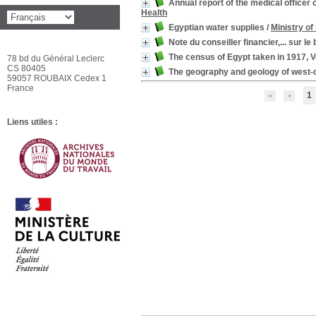
Annual report of the medical officer 
Health
Egyptian water supplies
/
Ministry of
Note du conseiller financier,... sur l
The census of Egypt taken in 1917, Vo
78 bd du Général Leclerc
CS 80405
The geography and geology of west-cen
59057 ROUBAIX Cedex 1
France
1
Liens utiles :