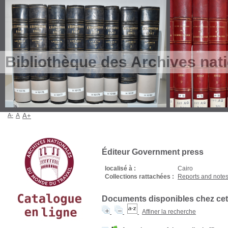
Bibliothèque des Archives nat
A-
A
A+
Éditeur Government press
localisé à :
Cairo
Collections rattachées :
Reports and notes
Documents disponibles chez cet 
Affiner la recherche