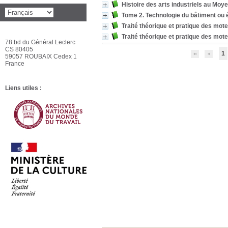
Histoire des arts industriels au Moy
Tome 2. Technologie du bâtiment ou 
Traité théorique et pratique des mot
Traité théorique et pratique des mot
78 bd du Général Leclerc
CS 80405
1
59057 ROUBAIX Cedex 1
France
Liens utiles :