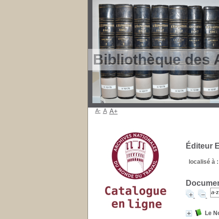
Bibliothèque des 
A-
A
A+
Éditeur 
localisé à :
Document
Le No