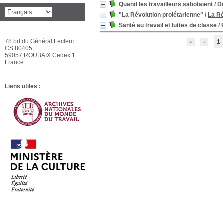
Quand les travailleurs sabotaient
/
D
"La Révolution prolétarienne"
/
La Ré
Santé au travail et luttes de classe
/
78 bd du Général Leclerc
1
CS 80405
59057 ROUBAIX Cedex 1
France
Liens utiles :