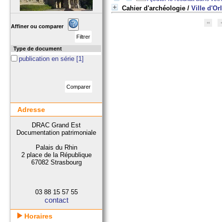
Cahier d'archéologie
/
Ville d'Or
Affiner ou comparer
Type de document
publication en série
[1]
Adresse
DRAC Grand Est
Documentation patrimoniale
Palais du Rhin
2 place de la République
67082 Strasbourg
03 88 15 57 55
contact
Horaires