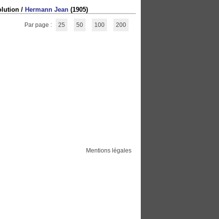
olution
/
Hermann Jean
(1905)
Par page :
25
50
100
200
Mentions légales