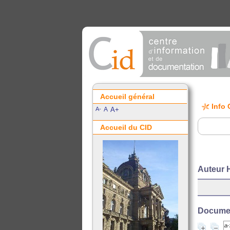
Accueil général
Info 
A-
A
A+
Accueil du CID
Auteur 
Document