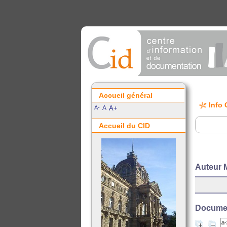
Accueil général
Info 
A-
A
A+
Accueil du CID
Auteur 
Document