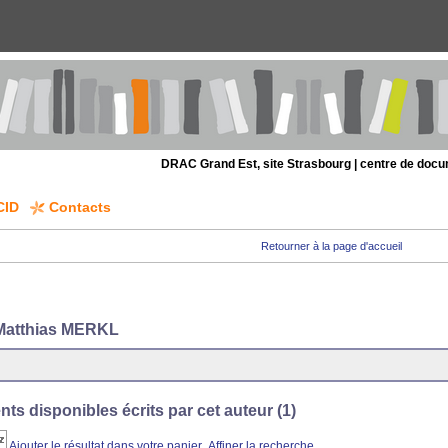
DRAC Grand Est, site Strasbourg | centre de doc
CID
Contacts
Retourner à la page d'accueil
Matthias MERKL
s disponibles écrits par cet auteur (
1
)
Ajouter le résultat dans votre panier
Affiner la recherche