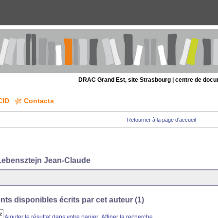
DRAC Grand Est, site Strasbourg | centre de doc
CID
Contacts
Retourner à la page d'accueil
Lebensztejn Jean-Claude
s disponibles écrits par cet auteur (
1
)
Ajouter le résultat dans votre panier
Affiner la recherche