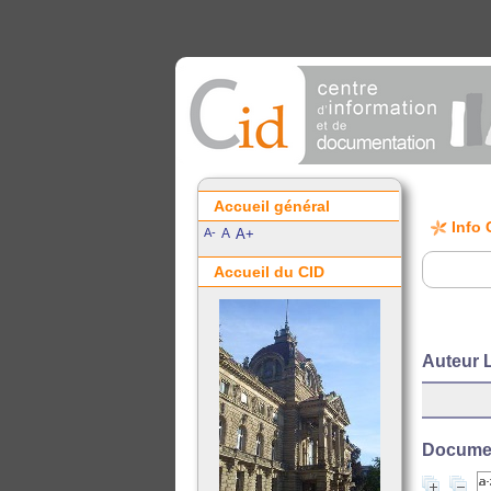
Accueil général
Info 
A-
A
A+
Accueil du CID
Auteur 
Document