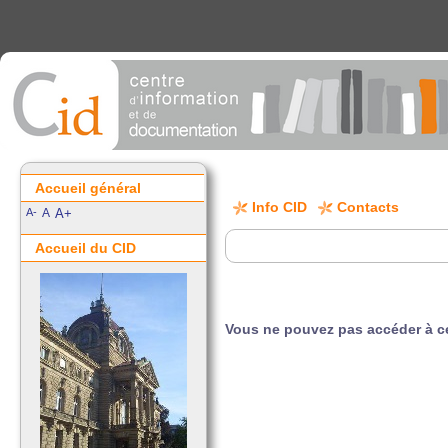
Accueil général
Info CID
Contacts
A-
A
A+
Accueil du CID
Vous ne pouvez pas accéder à ce