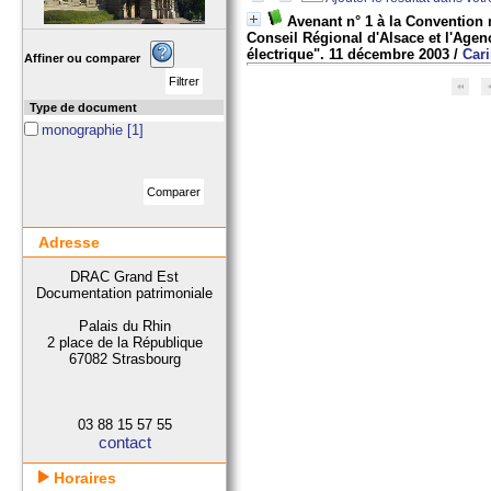
Avenant n° 1 à la Convention n
Conseil Régional d'Alsace et l'Agence
électrique". 11 décembre 2003
/
Car
Affiner ou comparer
Type de document
monographie
[1]
Adresse
DRAC Grand Est
Documentation patrimoniale
Palais du Rhin
2 place de la République
67082 Strasbourg
03 88 15 57 55
contact
Horaires