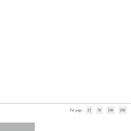
Par page :
25
50
100
200