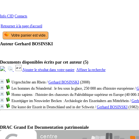
Info CID
Contacts
Retourner à la page d'accueil
Auteur Gerhard BOSINSKI
Documents disponibles écrits par cet auteur (
5
)
Ajouter le résultat dans votre panier
Affiner la recherche
Urgeschichte am Rhein
/
Gerhard BOSINSKI
(2008)
Les hommes du Néandertal : le feu sous la glace, 250 000 ans d'histoire européenne
/
G
Homo sapiens : l'histoire des chasseurs du Paléolithique supérieur en Europe (40 000-1
Eiszeitjäger im Neuwieder Becken : Archäologie des Eiszeitalters am Mittelrhein
/
Ger
Die kunst der Eiszeit in Deutschland und in der Schweiz
/
Gerhard BOSINSKI
(1982)
DRAC Grand Est Documentation patrimoniale