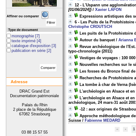
12 - L'Uspann une agglomératio
[01/06/2024])
/
Xavier LAFON
Expressions artistiques des s
Affiner ou comparer
6 - Les Puits de la Protohistoire
Christophe CROUTSCH
Type de document
Les puits de la Protohistoire 
monographie
[7]
Autour du banquet
/
Arianna
texte imprimé
[4]
catalogue d'exposition
[3]
Revue archéologique de l'Est. 
publication en série
[2]
typo-chronologie
(2011)
Vestiges de voyages : 100 00
Nouvelles recherches sur le sit
Les fosses du Bronze final d
Recherches de Protohistoire a
Adresse
La tombe à char de Verna (Isèr
DRAC Grand Est
L'archéologie en Alsace et en
Documentation patrimoniale
L'archéologie en Alsace et en
archéologique, 24 mars-31 août 200
Palais du Rhin
-12 : aux origines de Strasbo
2 place de la République
67082 Strasbourg
Approche méthodologique des f
Suisse
/
Fabienne MEDARD
1
03 88 15 57 55