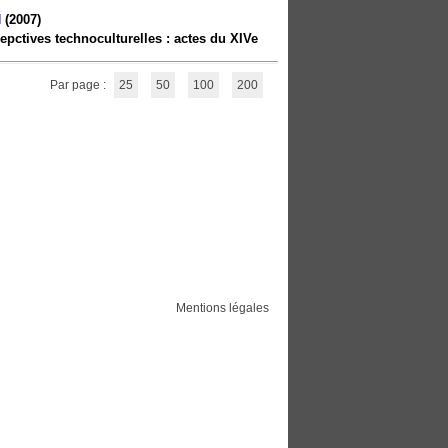
N
(2007)
sepctives technoculturelles : actes du XIVe
Par page :
25
50
100
200
Mentions légales