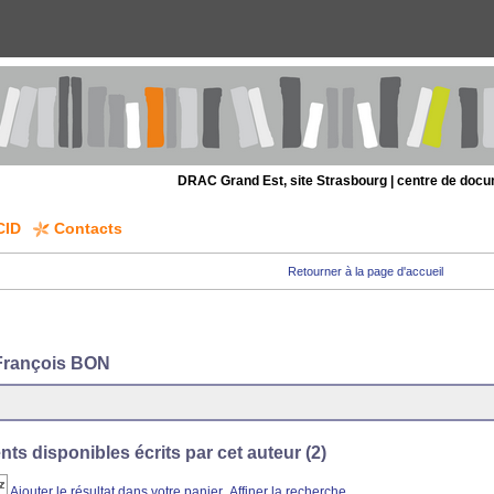
DRAC Grand Est, site Strasbourg | centre de doc
CID
Contacts
Retourner à la page d'accueil
François BON
s disponibles écrits par cet auteur (
2
)
Ajouter le résultat dans votre panier
Affiner la recherche