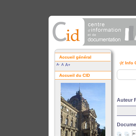
Accueil général
Info 
A-
A
A+
Accueil du CID
Auteur 
Document