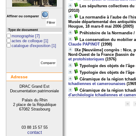
Les sépultures collectives du 
(2010)
Affiner ou comparer
La normandie à l'aube de l'his
Musée départemental des antiquités,
Hougue, 18 mars-8 mai 2006
(2005)
Type de document
Préhistoire de la Normandie
monographie
[7]
La conservation du mobilier a
actes de colloque
[1]
Claude PAPINOT
(1998)
catalogue d'exposition
[1]
IXe [Neuvième] congrès : Nice, pa
Nord-Ouest de la France (bassin de
et protohistoriques
(1976)
Typologie des objets de l'âge
Typologie des objets de l'âge
Adresse
Céramique de la région tchad
tchadiennes et camerounaises
(1969
DRAC Grand Est
Céramique de la région tchad
Documentation patrimoniale
d'archéologie tchadiennes et came
Palais du Rhin
2 place de la République
67082 Strasbourg
03 88 15 57 55
contact