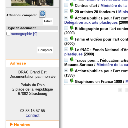
Centres d'art
/
Ministère de la
20 artistes 20 fondeurs
/
Minis
Affiner ou comparer
Actions/publics pour l'art c
Délégation aux arts plastiques
(2000
Type de document
Bibliographie pour l'art cont
(2000)
monographie
[9]
Films et vidéos pour l'art co
(2000)
Le fNAC : Fonds National d'A
plastiques
(2000)
Traces pour... l'éducation arti
Adresse
Mouans-Sartoux
/
Ministère de la c
Actions/publics pour l'art co
DRAC Grand Est
(1999)
Documentation patrimoniale
Graphisme en France 1999
/
M
Palais du Rhin
2 place de la République
67082 Strasbourg
03 88 15 57 55
contact
Horaires