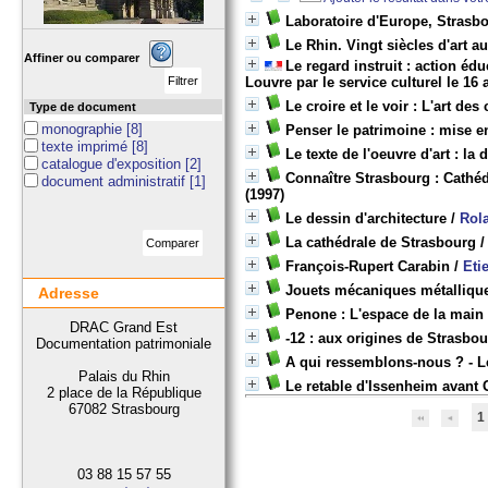
Laboratoire d'Europe, Strasb
Le Rhin. Vingt siècles d'art a
Affiner ou comparer
Le regard instruit : action é
Louvre par le service culturel le 16 
Le croire et le voir : L'art des
Type de document
monographie
[8]
Penser le patrimoine : mise en
texte imprimé
[8]
Le texte de l'oeuvre d'art : la 
catalogue d'exposition
[2]
Connaître Strasbourg : Cathéd
document administratif
[1]
(1997)
Le dessin d'architecture
/
Rol
La cathédrale de Strasbourg
François-Rupert Carabin
/
Eti
Jouets mécaniques métalliqu
Adresse
Penone : L'espace de la main
DRAC Grand Est
-12 : aux origines de Strasbo
Documentation patrimoniale
A qui ressemblons-nous ? - L
Palais du Rhin
Le retable d'Issenheim avant
2 place de la République
67082 Strasbourg
1
03 88 15 57 55