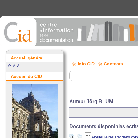
Accueil général
Info CID
Contacts
A-
A
A+
Accueil du CID
Auteur Jörg BLUM
Documents disponibles écrits 
Ajouter le résultat dans vot