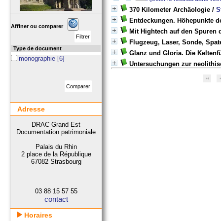
370 Kilometer Archäologie
/
S
Entdeckungen. Höhepunkte de
Affiner ou comparer
Mit Hightech auf den Spuren 
Flugzeug, Laser, Sonde, Spat
Type de document
Glanz und Gloria. Die Keltenf
monographie
[6]
Untersuchungen zur neolithi
Adresse
DRAC Grand Est
Documentation patrimoniale
Palais du Rhin
2 place de la République
67082 Strasbourg
03 88 15 57 55
contact
Horaires