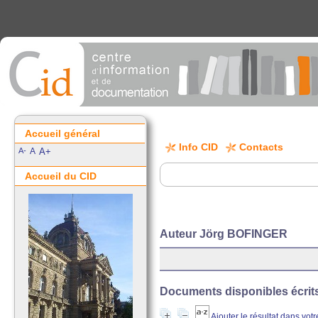
Accueil général
Info CID
Contacts
A-
A
A+
Accueil du CID
Auteur Jörg BOFINGER
Documents disponibles écrits 
Ajouter le résultat dans vot