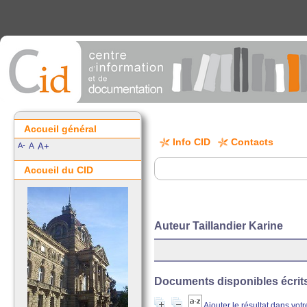
Accueil général
Info CID
Contacts
A-
A
A+
Accueil du CID
Auteur Taillandier Karine
Documents disponibles écrits 
Ajouter le résultat dans vot