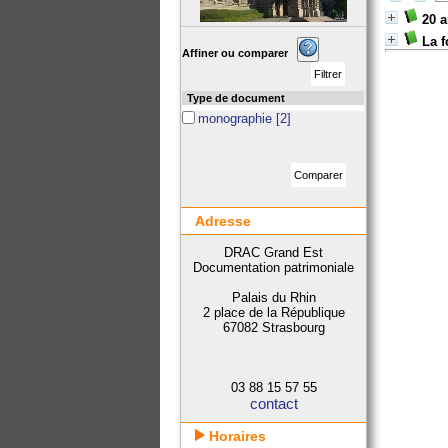
20 a
La 
Affiner ou comparer
Type de document
monographie
[2]
Adresse
DRAC Grand Est
Documentation patrimoniale
Palais du Rhin
2 place de la République
67082 Strasbourg
03 88 15 57 55
contact
Horaires