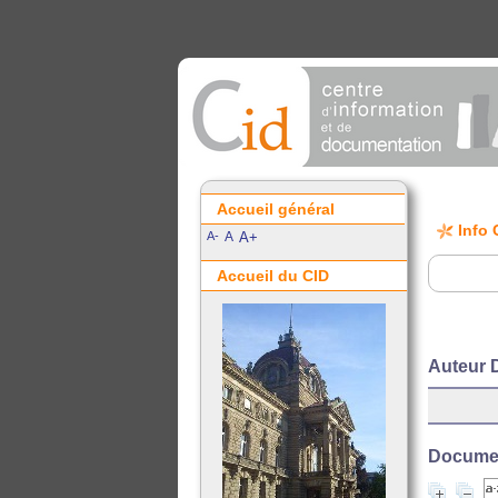
Accueil général
Info 
A-
A
A+
Accueil du CID
Auteur 
Document