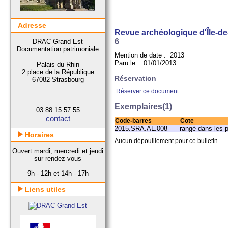
Adresse
Revue archéologique d'Île-d
6
DRAC Grand Est
Documentation patrimoniale
Mention de date : 2013
Paru le : 01/01/2013
Palais du Rhin
2 place de la République
Réservation
67082 Strasbourg
Réserver ce document
Exemplaires(1)
03 88 15 57 55
contact
Code-barres
Cote
2015.SRA.AL.008
rangé dans les 
Horaires
Aucun dépouillement pour ce bulletin.
Ouvert mardi, mercredi et jeudi
sur rendez-vous
9h - 12h et 14h - 17h
Liens utiles