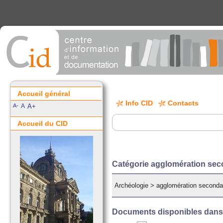
Accueil général
Info CID
Contacts
A-
A
A+
Accueil du CID
Catégorie agglomération sec
Archéologie
>
agglomération seconda
Documents disponibles dans c