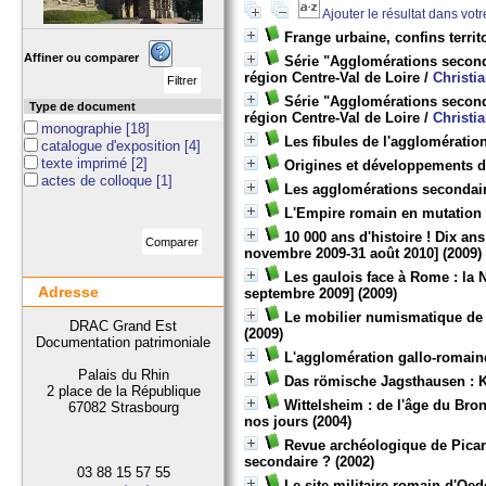
Ajouter le résultat dans vot
Frange urbaine, confins terri
Affiner ou comparer
Série "Agglomérations second
région Centre-Val de Loire
/
Christi
Série "Agglomérations second
Type de document
région Centre-Val de Loire
/
Christi
monographie
[18]
Les fibules de l'agglomératio
catalogue d'exposition
[4]
texte imprimé
[2]
Origines et développements d'
actes de colloque
[1]
Les agglomérations secondai
L'Empire romain en mutation
10 000 ans d'histoire ! Dix a
novembre 2009-31 août 2010]
(2009)
Les gaulois face à Rome : la
Adresse
septembre 2009]
(2009)
Le mobilier numismatique de l
DRAC Grand Est
(2009)
Documentation patrimoniale
L'agglomération gallo-romain
Palais du Rhin
Das römische Jagsthausen : K
2 place de la République
Wittelsheim : de l'âge du Bro
67082 Strasbourg
nos jours
(2004)
Revue archéologique de Picardi
secondaire ?
(2002)
03 88 15 57 55
Le site militaire romain d'Oe