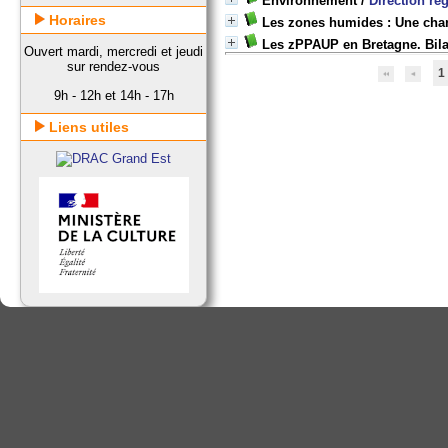
Environnement
/
Direction ré
Horaires
Les zones humides : Une chan
Les zPPAUP en Bretagne. Bilan
Ouvert mardi, mercredi et jeudi
sur rendez-vous
1
9h - 12h et 14h - 17h
Liens utiles