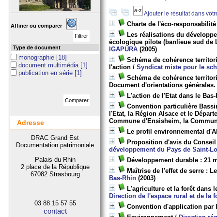
Ajouter le résultat dans vot
Charte de l'éco-responsabilit
Affiner ou comparer
Les réalisations du développ
écologique pilote (banlieue sud de 
Type de document
IGAPURA
(2005)
monographie
[18]
Schéma de cohérence territoria
document multimédia
[1]
l'action
/
Syndicat mixte pour le sch
publication en série
[1]
Schéma de cohérence territori
Document d'orientations générales
L'action de l'Etat dans le Bas
Convention particulière Bassi
l'Etat, la Région Alsace et le Dép
Commune d'Ensisheim, la Commune d
Adresse
Le profil environnemental d'A
DRAC Grand Est
Proposition d'avis du Conseil
Documentation patrimoniale
développement du Pays de Saint-Lou
Palais du Rhin
Développement durable : 21 m
2 place de la République
Maîtrise de l'effet de serre : L
67082 Strasbourg
Bas-Rhin
(2003)
L'agriculture et la forêt dans 
Direction de l'espace rural et de la
03 88 15 57 55
Convention d'application par 
contact