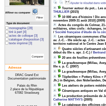
Ajouter le résultat dans vot
Tourner autour du pot... Les 
THUILLIER
(2015)
Affiner ou comparer
10 000 ans d'histoire ! Dix a
novembre 2009-31 août 2010]
(2009)
Type de document
Actes du congrès de Colmar, 21-
monographie
[28]
militaires, sites civils : échanges,
tiré à part
[4]
/
Société française d'étude de la c
actes de colloque
[3]
Les céramiques communes d'Italie
catalogue d'exposition
[3]
av. J.-C. - IIIe siècle ap. J.-C. : a
texte imprimé
[3]
territoire national et le Centre Jean
Quatre siècles d'artisanant cé
début du IIIe s. apr. J.-C.)
/
Bertran
20 ans de fouilles préventives 
La graufesenque (Millau, Aveyr
IIIe s. p. C.
(2007)
Adresse
La graufesenque (Millau, Aveyr
DRAC Grand Est
Töpferöfen = Pottery Kilns = F
Documentation patrimoniale
Jh.) in Belgien, den Niderlanden, 
Palais du Rhin
Les ateliers de potiers médié
2 place de la République
Céramiques antiques en Val d
67082 Strasbourg
La production présumée de Ja
Catherine MATTHYS
(2005)
Le catalogue des officines cé