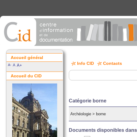
Accueil général
Info CID
Contacts
A-
A
A+
Accueil du CID
Catégorie borne
Archéologie
>
borne
Documents disponibles dans c