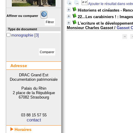
Ajouter le résultat dans vot
Historiens et cinéastes - Renc
Affiner ou comparer
22...Les carabiniers ! : Image
L'ecriture et le développemen
Monsieur Charles Gassot
/
Gassot C
Type de document
monographie
[3]
Adresse
DRAC Grand Est
Documentation patrimoniale
Palais du Rhin
2 place de la République
67082 Strasbourg
03 88 15 57 55
contact
Horaires