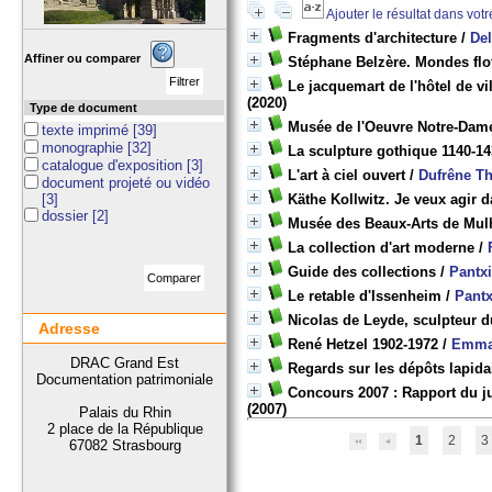
Ajouter le résultat dans vot
Fragments d'architecture
/
De
Affiner ou comparer
Stéphane Belzère. Mondes flo
Le jacquemart de l'hôtel de vi
(2020)
Type de document
Musée de l'Oeuvre Notre-Dam
texte imprimé
[39]
monographie
[32]
La sculpture gothique 1140-1
catalogue d'exposition
[3]
L'art à ciel ouvert
/
Dufrêne Th
document projeté ou vidéo
[3]
Käthe Kollwitz. Je veux agir 
dossier
[2]
Musée des Beaux-Arts de Mul
La collection d'art moderne
/
Guide des collections
/
Pantx
Le retable d'Issenheim
/
Pant
Nicolas de Leyde, sculpteur 
Adresse
René Hetzel 1902-1972
/
Emma
DRAC Grand Est
Regards sur les dépôts lapida
Documentation patrimoniale
Concours 2007 : Rapport du j
(2007)
Palais du Rhin
2 place de la République
1
2
3
67082 Strasbourg