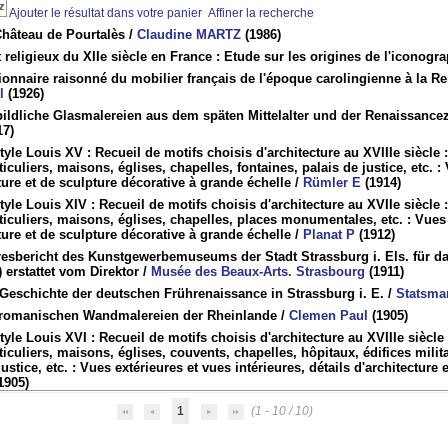
Ajouter le résultat dans votre panier
Affiner la recherche
Château de Pourtalès
/
Claudine MARTZ
(1986)
t religieux du XIIe siècle en France : Etude sur les origines de l'icono
ionnaire raisonné du mobilier français de l'époque carolingienne à la R
l
(1926)
ildliche Glasmalereien aus dem späten Mittelalter und der Renaissancez
17)
tyle Louis XV : Recueil de motifs choisis d'architecture au XVIIIe siècl
ticuliers, maisons, églises, chapelles, fontaines, palais de justice, etc. :
ture et de sculpture décorative à grande échelle
/
Rümler E
(1914)
tyle Louis XIV : Recueil de motifs choisis d'architecture au XVIIe siècl
ticuliers, maisons, églises, chapelles, places monumentales, etc. : Vues 
ture et de sculpture décorative à grande échelle
/
Planat P
(1912)
resbericht des Kunstgewerbemuseums der Stadt Strassburg i. Els. für da
 erstattet vom Direktor
/
Musée des Beaux-Arts. Strasbourg
(1911)
Geschichte der deutschen Frührenaissance in Strassburg i. E.
/
Statsma
 romanischen Wandmalereien der Rheinlande
/
Clemen Paul
(1905)
tyle Louis XVI : Recueil de motifs choisis d'architecture au XVIIIe siècl
ticuliers, maisons, églises, couvents, chapelles, hôpitaux, édifices mili
justice, etc. : Vues extérieures et vues intérieures, détails d'architecture
1905)
1
(1 - 10 / 10)