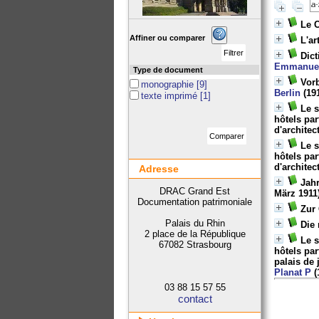
Le 
Affiner ou comparer
L'ar
Dict
Emmanue
Type de document
Vorb
monographie
[9]
Berlin
(19
texte imprimé
[1]
Le s
hôtels par
d'architec
Le s
hôtels par
d'architec
Adresse
Jah
DRAC Grand Est
März 1911)
Documentation patrimoniale
Zur 
Palais du Rhin
Die
2 place de la République
Le s
67082 Strasbourg
hôtels par
palais de 
Planat P
(
03 88 15 57 55
contact