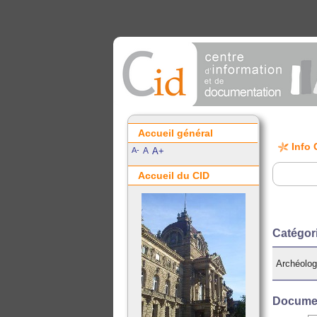
Accueil général
Info 
A-
A
A+
Accueil du CID
Catégori
Archéolog
Documen