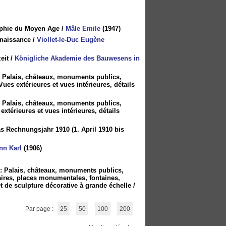
graphie du Moyen Age
/
Mâle Emile
(1947)
enaissance
/
Viollet-le-Duc Eugène
eit
/
Königliche Akademie des Bauwesens in
e : Palais, châteaux, monuments publics,
 Vues extérieures et vues intérieures, détails
e : Palais, châteaux, monuments publics,
extérieures et vues intérieures, détails
s Rechnungsjahr 1910 (1. April 1910 bis
nn Karl
(1906)
e : Palais, châteaux, monuments publics,
taires, places monumentales, fontaines,
 et de sculpture décorative à grande échelle
/
Par page :
25
50
100
200