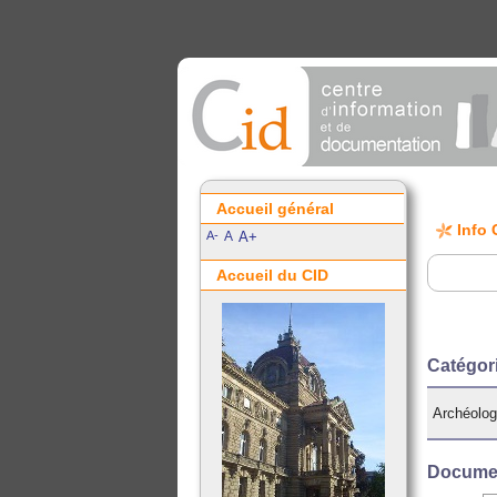
Accueil général
Info 
A-
A
A+
Accueil du CID
Catégor
Archéolog
Documen