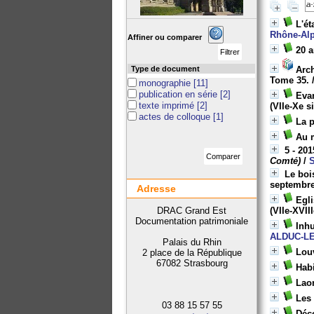
L'ét
Rhône-Alp
Affiner ou comparer
20 a
Type de document
Arc
Tome 35.
monographie
[11]
publication en série
[2]
Evan
texte imprimé
[2]
(VIIe-Xe si
actes de colloque
[1]
La p
Au m
5 - 20
Comté)
/
Le boi
septembre
Adresse
Egli
DRAC Grand Est
(VIIe-XVIII
Documentation patrimoniale
Inhu
ALDUC-L
Palais du Rhin
Louv
2 place de la République
67082 Strasbourg
Habi
Laon
Les 
03 88 15 57 55
Déco