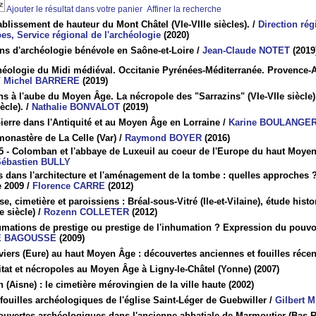
Ajouter le résultat dans votre panier
Affiner la recherche
ablissement de hauteur du Mont Châtel (VIe-VIIIe siècles).
/
Direction rég
es, Service régional de l'archéologie
(2020)
ns d'archéologie bénévole en Saône-et-Loire
/
Jean-Claude NOTET
(2019
héologie du Midi médiéval. Occitanie Pyrénées-Méditerranée. Provence-
/
Michel BARRERE
(2019)
s à l'aube du Moyen Âge. La nécropole des "Sarrazins" (VIe-VIIe siècle)
ècle).
/
Nathalie BONVALOT
(2019)
ierre dans l'Antiquité et au Moyen Âge en Lorraine
/
Karine BOULANGE
onastère de La Celle (Var)
/
Raymond BOYER
(2016)
15 - Colomban et l'abbaye de Luxeuil au coeur de l'Europe du haut Moye
Sébastien BULLY
s dans l'architecture et l'aménagement de la tombe : quelles approches ?
 2009
/
Florence CARRE
(2012)
se, cimetière et paroissiens : Bréal-sous-Vitré (Ile-et-Vilaine), étude hi
e siècle)
/
Rozenn COLLETER
(2012)
mations de prestige ou prestige de l'inhumation ? Expression du pouvoir
E BAGOUSSE
(2009)
iers (Eure) au haut Moyen Âge : découvertes anciennes et fouilles récen
tat et nécropoles au Moyen Âge à Ligny-le-Châtel (Yonne)
(2007)
 (Aisne) : le cimetière mérovingien de la ville haute
(2002)
fouilles archéologiques de l'église Saint-Léger de Guebwiller
/
Gilbert 
uvertes archéologiques dans l'ancienne abbatiale de Marmoutier (Bas-Rh