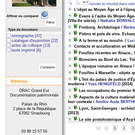
Ajouter le résultat dans vot
L'objet au Moyen Âge et à l'épo
Evans à l'aube du Moyen Âge. 
Affiner ou comparer
(VIIe-Xe siècle).
/
Nathalie BONVAL
Freiburg. Archäologie
/
Bertr
Type de document
Potins et pots de vins. Echan
monographie
[47]
catalogue d'exposition
[22]
A la ferme et au moulin.
/
Luc
actes de colloque
[13]
Contacts et acculturation en Mé
texte imprimé
[6]
Fouilles récentes en Alsace.
Bronziers au Bord du Lac. Tr
L'époque romaine en Alsace
Fouilles à Marseille : objets
L'îlot du palais de justice d
Adresse
moderne
/
Yves HENIGFELD
(2014)
DRAC Grand Est
Les occupations du premier Mé
Documentation patrimoniale
Aspects de la culture matériel
leur contexte
/
Amélie Aude BERTH
Palais du Rhin
Lyon, Saint-Georges : archéol
2 place de la République
(2013)
67082 Strasbourg
Le site protohistorique d'Acy
1
2
3
03 88 15 57 55