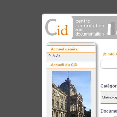
Accueil général
Info 
A-
A
A+
Accueil du CID
Catégor
Chronolog
Documen