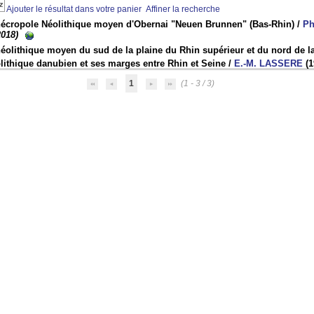
Ajouter le résultat dans votre panier
Affiner la recherche
nécropole Néolithique moyen d'Obernai "Neuen Brunnen" (Bas-Rhin)
/
Ph
2018)
néolithique moyen du sud de la plaine du Rhin supérieur et du nord de 
lithique danubien et ses marges entre Rhin et Seine
/
E.-M. LASSERE
(1
1
(1 - 3 / 3)