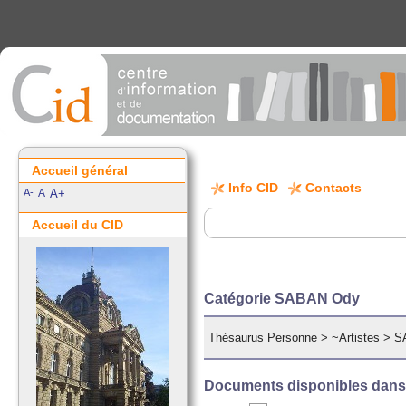
Accueil général
Info CID
Contacts
A-
A
A+
Accueil du CID
Catégorie SABAN Ody
Thésaurus Personne
>
~Artistes
>
S
Documents disponibles dans c