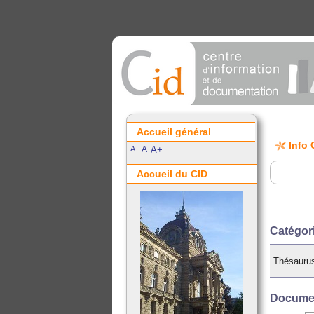
Accueil général
Info 
A-
A
A+
Accueil du CID
Catégor
Thésauru
Documen