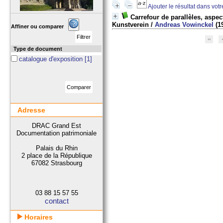
Ajouter le résultat dans vot
Carrefour de parallèles, aspec
Kunstverein
/
Andreas Vowinckel
(1
Affiner ou comparer
Type de document
catalogue d'exposition
[1]
Adresse
DRAC Grand Est
Documentation patrimoniale
Palais du Rhin
2 place de la République
67082 Strasbourg
03 88 15 57 55
contact
Horaires