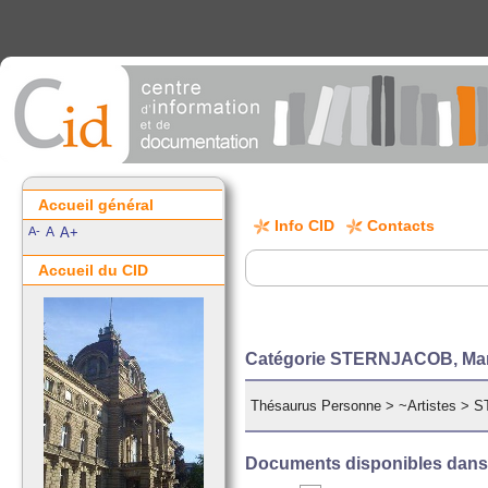
Accueil général
Info CID
Contacts
A-
A
A+
Accueil du CID
Catégorie STERNJACOB, Manfr
Thésaurus Personne
>
~Artistes
>
S
Documents disponibles dans c