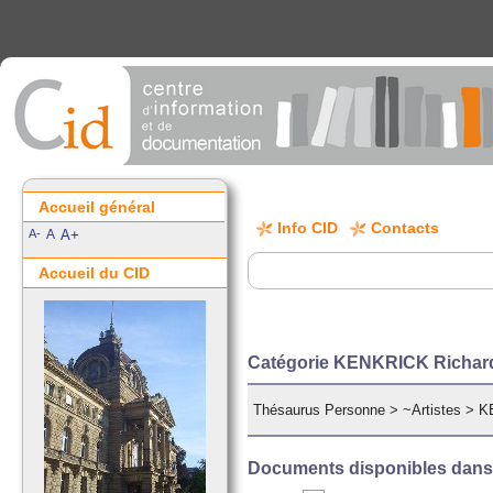
Accueil général
Info CID
Contacts
A-
A
A+
Accueil du CID
Catégorie KENKRICK Richar
Thésaurus Personne
>
~Artistes
>
K
Documents disponibles dans c