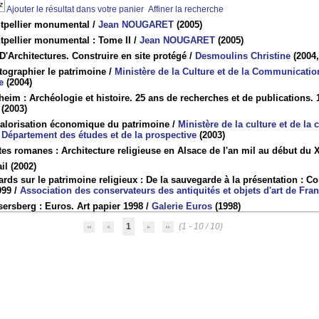
Ajouter le résultat dans votre panier
Affiner la recherche
tpellier monumental
/
Jean NOUGARET
(2005)
tpellier monumental : Tome II
/
Jean NOUGARET
(2005)
D'Architectures. Construire en site protégé
/
Desmoulins Christine
(2004,
tographier le patrimoine
/
Ministère de la Culture et de la Communication
e
(2004)
eim : Archéologie et histoire. 25 ans de recherches et de publications.
(2003)
valorisation économique du patrimoine
/
Ministère de la culture et de la
- Département des études et de la prospective
(2003)
es romanes : Architecture religieuse en Alsace de l'an mil au début du XI
ail
(2002)
rds sur le patrimoine religieux : De la sauvegarde à la présentation : 
999
/
Association des conservateurs des antiquités et objets d'art de Fra
ersberg : Euros. Art papier 1998
/
Galerie Euros
(1998)
1
(1 - 10 / 10)