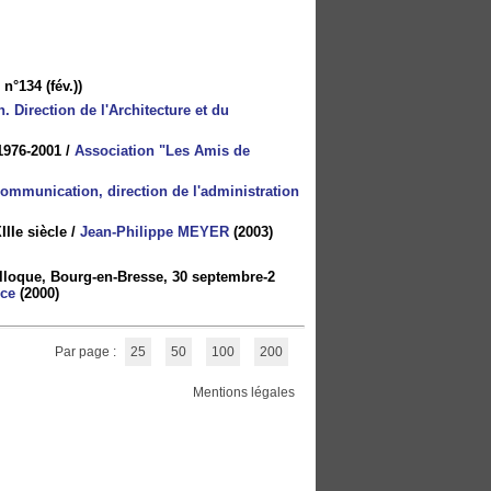
 n°134 (fév.))
. Direction de l'Architecture et du
 1976-2001
/
Association "Les Amis de
 communication, direction de l'administration
IIe siècle
/
Jean-Philippe MEYER
(2003)
Colloque, Bourg-en-Bresse, 30 septembre-2
nce
(2000)
Par page :
25
50
100
200
Mentions légales