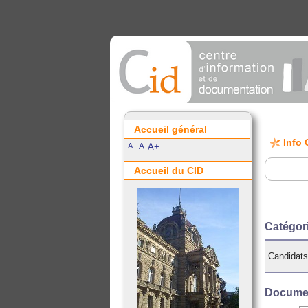
Accueil général
Info 
A-
A
A+
Accueil du CID
Catégor
Candidat
Documen