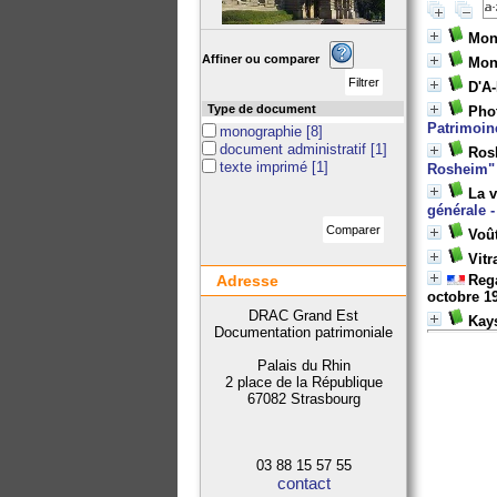
Mon
Affiner ou comparer
Mon
D'A-
Type de document
Pho
Patrimoin
monographie
[8]
document administratif
[1]
Rosh
texte imprimé
[1]
Rosheim"
La 
générale 
Voût
Vitr
Adresse
Rega
octobre 1
DRAC Grand Est
Kays
Documentation patrimoniale
Palais du Rhin
2 place de la République
67082 Strasbourg
03 88 15 57 55
contact