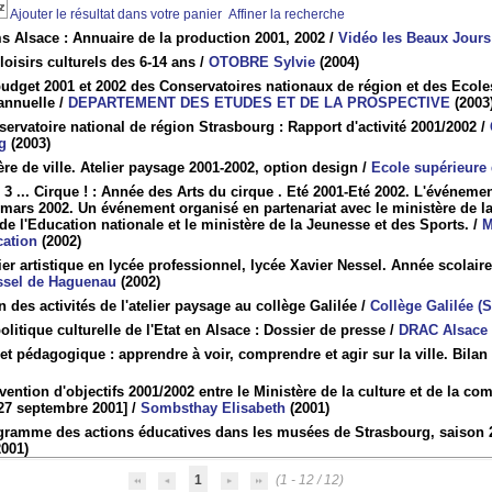
Ajouter le résultat dans votre panier
Affiner la recherche
s Alsace : Annuaire de la production 2001, 2002
/
Vidéo les Beaux Jours
loisirs culturels des 6-14 ans
/
OTOBRE Sylvie
(2004)
udget 2001 et 2002 des Conservatoires nationaux de région et des Ecole
 annuelle
/
DEPARTEMENT DES ETUDES ET DE LA PROSPECTIVE
(2003
ervatoire national de région Strasbourg : Rapport d'activité 2001/2002
/
g
(2003)
ère de ville. Atelier paysage 2001-2002, option design
/
Ecole supérieure 
, 3 ... Cirque ! : Année des Arts du cirque . Eté 2001-Eté 2002. L'événeme
3 mars 2002. Un événement organisé en partenariat avec le ministère de l
de l'Education nationale et le ministère de la Jeunesse et des Sports.
/
M
ation
(2002)
ier artistique en lycée professionnel, lycée Xavier Nessel. Année scolai
ssel de Haguenau
(2002)
n des activités de l'atelier paysage au collège Galilée
/
Collège Galilée (
olitique culturelle de l'Etat en Alsace : Dossier de presse
/
DRAC Alsace
et pédagogique : apprendre à voir, comprendre et agir sur la ville. Bil
ention d'objectifs 2001/2002 entre le Ministère de la culture et de la 
27 septembre 2001]
/
Sombsthay Elisabeth
(2001)
gramme des actions éducatives dans les musées de Strasbourg, saison 2
001)
1
(1 - 12 / 12)