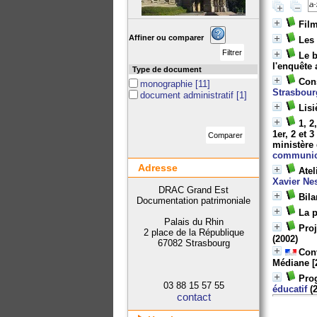
Film
Affiner ou comparer
Les 
Le b
l'enquête
Type de document
Cons
monographie
[11]
Strasbour
document administratif
[1]
Lisi
1, 2
1er, 2 et 
ministère 
communic
Adresse
Atel
Xavier Ne
DRAC Grand Est
Bila
Documentation patrimoniale
La p
Palais du Rhin
Proj
2 place de la République
(2002)
67082 Strasbourg
Conv
Médiane [
Pro
03 88 15 57 55
éducatif
(2
contact