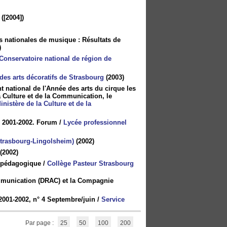
([2004])
s nationales de musique : Résultats de
)
Conservatoire national de région de
des arts décoratifs de Strasbourg
(2003)
nt national de l'Année des arts du cirque les
a Culture et de la Communication, le
inistère de la Culture et de la
re 2001-2002. Forum
/
Lycée professionnel
Strasbourg-Lingolsheim)
(2002)
(2002)
an pédagogique
/
Collège Pasteur Strasbourg
communication (DRAC) et la Compagnie
001-2002, n° 4 Septembre/juin
/
Service
Par page :
25
50
100
200