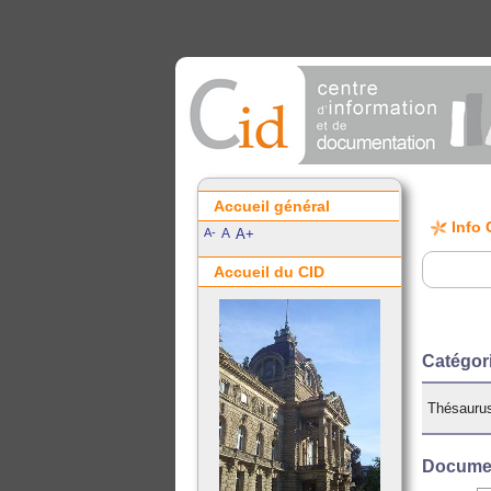
Accueil général
Info 
A-
A
A+
Accueil du CID
Catégor
Thésaurus
Documen