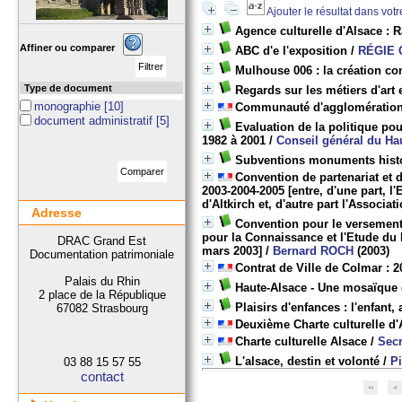
Ajouter le résultat dans vot
Agence culturelle d'Alsace : R
Affiner ou comparer
ABC d'e l'exposition
/
RÉGIE 
Mulhouse 006 : la création co
Type de document
Regards sur les métiers d'art
monographie
[10]
Communauté d'agglomération 
document administratif
[5]
Evaluation de la politique po
1982 à 2001
/
Conseil général du Ha
Subventions monuments histo
Convention de partenariat et 
2003-2004-2005 [entre, d'une part, l
d'Altkirch et, d'autre part l'Associ
Adresse
Convention pour le versement 
pour la Connaissance et l'Etude du
DRAC Grand Est
mars 2003]
/
Bernard ROCH
(2003)
Documentation patrimoniale
Contrat de Ville de Colmar : 
Palais du Rhin
Haute-Alsace - Une mosaïque
2 place de la République
Plaisirs d'enfances : l'enfant, 
67082 Strasbourg
Deuxième Charte culturelle d'
Charte culturelle Alsace
/
Secr
L'alsace, destin et volonté
/
P
03 88 15 57 55
contact