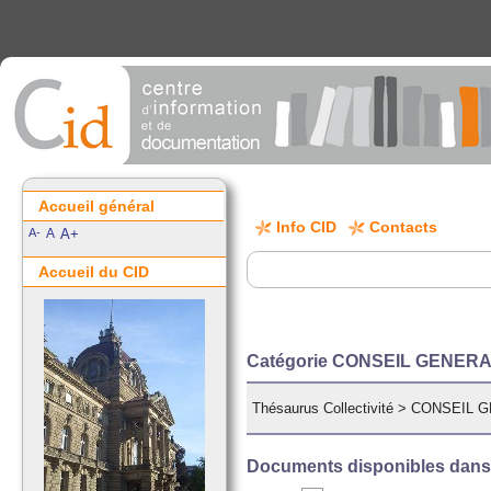
Accueil général
Info CID
Contacts
A-
A
A+
Accueil du CID
Catégorie CONSEIL GENER
Thésaurus Collectivité
>
CONSEIL G
Documents disponibles dans c