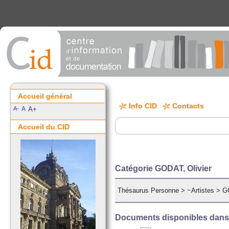
Accueil général
Info CID
Contacts
A-
A
A+
Accueil du CID
Catégorie GODAT, Olivier
Thésaurus Personne
>
~Artistes
>
G
Documents disponibles dans c