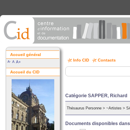
Accueil général
Info CID
Contacts
A-
A
A+
Accueil du CID
Catégorie SAPPER, Richard
Thésaurus Personne
>
~Artistes
>
S
Documents disponibles dans c