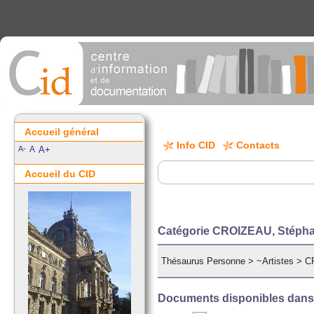
Accueil général
Info CID
Contacts
A-
A
A+
Accueil du CID
Catégorie CROIZEAU, Stéph
Thésaurus Personne
>
~Artistes
>
C
Documents disponibles dans c