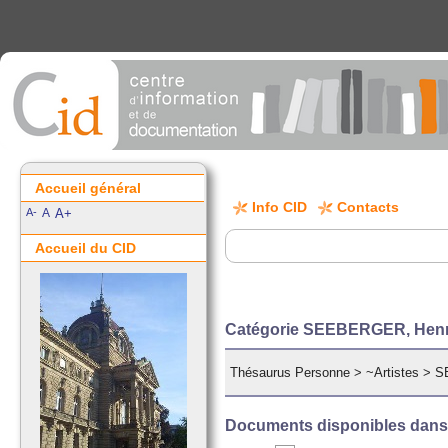
Accueil général
Info CID
Contacts
A-
A
A+
Accueil du CID
Catégorie SEEBERGER, Henri
Thésaurus Personne
>
~Artistes
>
S
Documents disponibles dans c